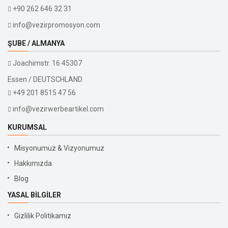
+90 262 646 32 31
info@vezirpromosyon.com
ŞUBE / ALMANYA
Joachimstr. 16 45307
Essen / DEUTSCHLAND
+49 201 8515 47 56
info@vezirwerbeartikel.com
KURUMSAL
Misyonumuz & Vizyonumuz
Hakkımızda
Blog
YASAL BILGILER
Gizlilik Politikamız