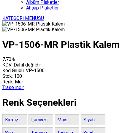
Albüm Plaketler
Ahşap Plaketler
KATEGORİ MENÜSÜ
VP-1506-MR Plastik Kalem
7,70 ₺
KDV:
Dahil değildir
Kod Grubu:
VP-1506
Stok:
100
Renk:
Mor
Trase indir
Renk Seçenekleri
Kırmızı
Lacivert
Mavi
Siyah
Sarı
Turuncu
Turkuaz
Yeşil