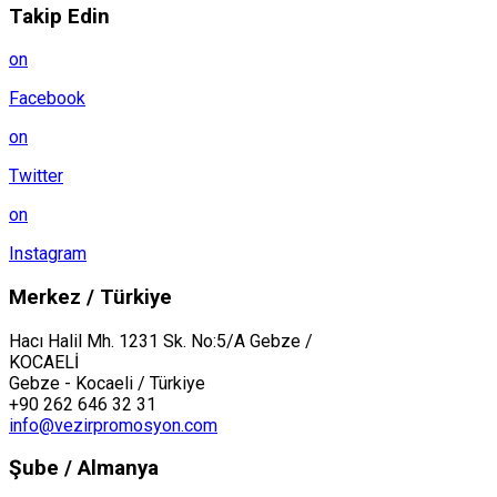
Takip Edin
on
Facebook
on
Twitter
on
Instagram
Merkez / Türkiye
Hacı Halil Mh. 1231 Sk. No:5/A Gebze /
KOCAELİ
Gebze - Kocaeli / Türkiye
+90 262 646 32 31
info@vezirpromosyon.com
Şube / Almanya