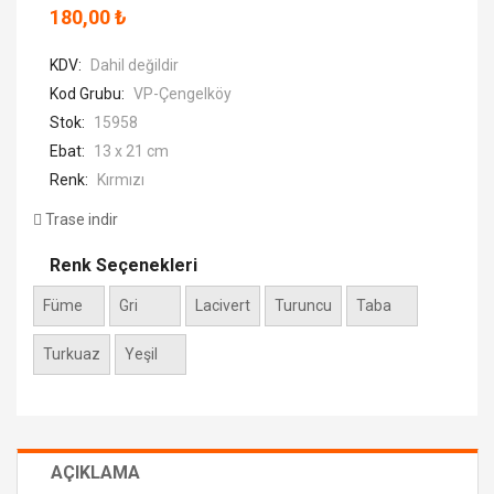
180,00 ₺
KDV:
Dahil değildir
Kod Grubu:
VP-Çengelköy
Stok:
15958
Ebat:
13 x 21 cm
Renk:
Kırmızı
Trase indir
Renk Seçenekleri
Füme
Gri
Lacivert
Turuncu
Taba
Turkuaz
Yeşil
AÇIKLAMA