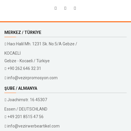
MERKEZ / TÜRKIYE
Hacı Halil Mh. 1231 Sk. No:5/A Gebze /
KOCAELİ
Gebze - Kocaeli / Türkiye
+90 262 646 32 31
info@vezirpromosyon.com
ŞUBE / ALMANYA
Joachimstr. 16 45307
Essen / DEUTSCHLAND
+49 201 8515 47 56
info@vezirwerbeartikel.com