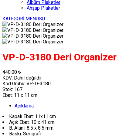
Albüm Plaketler
Ahşap Plaketler
KATEGORİ MENÜSÜ
VP-D-3180 Deri Organizer
440,00 ₺
KDV:
Dahil değildir
Kod Grubu:
VP-D-3180
Stok:
167
Ebat:
11 x 11 cm
Açıklama
Kapalı Ebat: 11x11 cm
Açık Ebat: 10 x 41 cm
B. Alanı: 8.5 x 8.5 mm
Baskı: Serigrafi