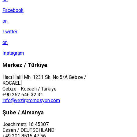
Facebook
on
Twitter
on
Instagram
Merkez / Türkiye
Hacı Halil Mh. 1231 Sk. No:5/A Gebze /
KOCAELİ
Gebze - Kocaeli / Türkiye
+90 262 646 32 31
info@vezirpromosyon.com
Şube / Almanya
Joachimstr. 16 45307
Essen / DEUTSCHLAND
+49 201 8515 47 56