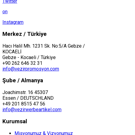
Twitter
on
Instagram
Merkez / Türkiye
Hacı Halil Mh. 1231 Sk. No:5/A Gebze /
KOCAELİ
Gebze - Kocaeli / Türkiye
+90 262 646 32 31
info@vezirpromosyon.com
Şube / Almanya
Joachimstr. 16 45307
Essen / DEUTSCHLAND
+49 201 8515 47 56
info@vezirwerbeartikel.com
Kurumsal
Misyonumuz & Vizyonumuz