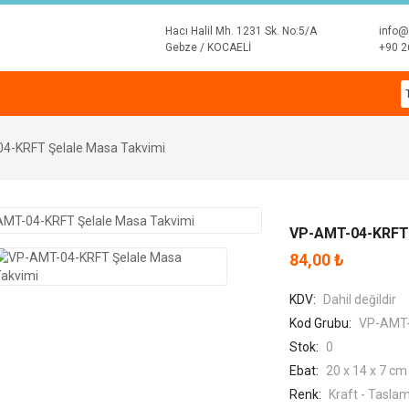
Hacı Halil Mh. 1231 Sk. No:5/A
info@
Gebze / KOCAELİ
+90 2
4-KRFT Şelale Masa Takvimi
VP-AMT-04-KRFT 
84,00 ₺
KDV:
Dahil değildir
Kod Grubu:
VP-AMT-
Stok:
0
Ebat:
20 x 14 x 7 cm
Renk:
Kraft - Tasla