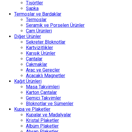
Tişörtler
Şapka
Termoslar ve Bardaklar
Termoslar
Seramik ve Porselen Ürünler
Cam Ürünleri
Diğer Ürünler
Sekreter Bloknotlar
Kartvizitlikler
Karışık Ürünler
Çantalar
Çakmaklar
Araç ve Gereçler
Açacaklı Magnetler
Kağıt Ürünleri
Masa Takvimleri
Karton Çantalar
Gemici Takvimler
Bloknotlar ve Sümenler
Kupa ve Plaketler
Kupalar ve Madalyalar
Kristal Plaketler
Albüm Plaketler
Ahşap Plaketler