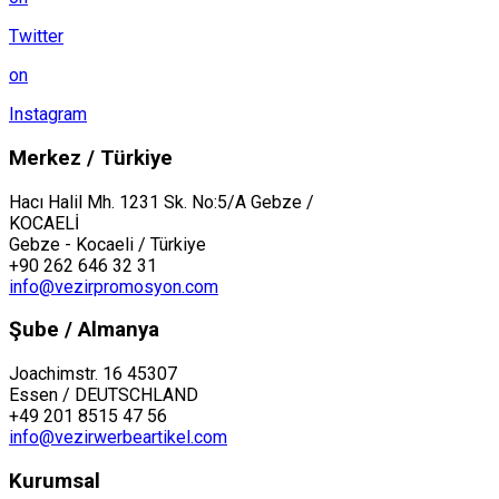
Twitter
on
Instagram
Merkez / Türkiye
Hacı Halil Mh. 1231 Sk. No:5/A Gebze /
KOCAELİ
Gebze - Kocaeli / Türkiye
+90 262 646 32 31
info@vezirpromosyon.com
Şube / Almanya
Joachimstr. 16 45307
Essen / DEUTSCHLAND
+49 201 8515 47 56
info@vezirwerbeartikel.com
Kurumsal