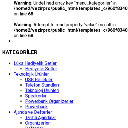
Warning
: Undefined array key "menu_kategoriler" in
/home2/vezirpro/public_html/templates_c/960f8340
on line
68
Warning
: Attempt to read property "value" on null in
/home2/vezirpro/public_html/templates_c/960f8340
on line
68
KATEGORİLER
Lüks Hediyelik Setler
Hediyelik Setler
Teknolojik Ürünler
USB Bellekler
Telefon Standları
Teknoloji Ürünleri
Speakerlar
Powerbank Organizerler
Powerbank
Ajanda ve Defterler
Tarihli Ajandalar
Organizerler