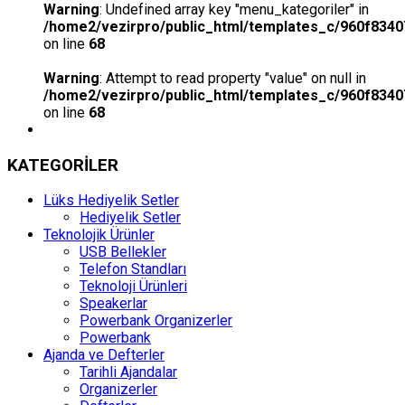
Warning
: Undefined array key "menu_kategoriler" in
/home2/vezirpro/public_html/templates_c/960f8340
on line
68
Warning
: Attempt to read property "value" on null in
/home2/vezirpro/public_html/templates_c/960f8340
on line
68
KATEGORİLER
Lüks Hediyelik Setler
Hediyelik Setler
Teknolojik Ürünler
USB Bellekler
Telefon Standları
Teknoloji Ürünleri
Speakerlar
Powerbank Organizerler
Powerbank
Ajanda ve Defterler
Tarihli Ajandalar
Organizerler