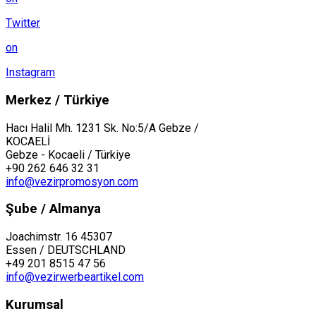
Twitter
on
Instagram
Merkez / Türkiye
Hacı Halil Mh. 1231 Sk. No:5/A Gebze /
KOCAELİ
Gebze - Kocaeli / Türkiye
+90 262 646 32 31
info@vezirpromosyon.com
Şube / Almanya
Joachimstr. 16 45307
Essen / DEUTSCHLAND
+49 201 8515 47 56
info@vezirwerbeartikel.com
Kurumsal