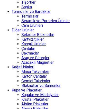
Tişörtler
Şapka
Termoslar ve Bardaklar
Termoslar
Seramik ve Porselen Ürünler
Cam Ürünleri
Diğer Ürünler
Sekreter Bloknotlar
Kartvizitlikler
Karışık Ürünler
Çantalar
Çakmaklar
Araç ve Gereçler
Açacaklı Magnetler
Kağıt Ürünleri
Masa Takvimleri
Karton Çantalar
Gemici Takvimler
Bloknotlar ve Sümenler
Kupa ve Plaketler
Kupalar ve Madalyalar
Kristal Plaketler
Albüm Plaketler
Ahşap Plaketler